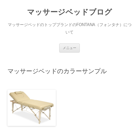
コ
ン
マッサージベッドブログ
テ
ン
ツ
へ
マッサージベッドのトップブランドのFONTANA（フォンタナ）につ
ス
キ
いて
ッ
プ
メニュー
マッサージベッドのカラーサンプル