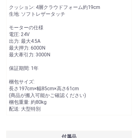
クッション: 4層クラウドフォーム約19cm
生地: ソフトレザータッチ
モーターの仕様
電圧: 24V
出力: 最大4.5A
最大押力: 6000N
最大牽引力: 3000N
保証期間: 1年
梱包サイズ:
長さ
197cm
×幅
85cm
×高さ
61cm
(商品が搬入可能かご確認ください)
梱包重量: 約
80kg
配送:
大型特別
付属品