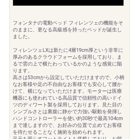
フォンタナの電動ベッド フィレンツェの機能をそ
のままに、更なる高級感を持ったベッドが誕生し
ました。
フィレンツェLXは新たに4層19cm厚という非常に
厚みのあるクラウドフォームを採用しており、ま
るで雲の上で横たわっているかのような感覚に陥
ります。
高さは53cmから設定していただけますので、小柄
なお客様や足の不自由なお客様でも安心して腰か
けて、横になっていただけます。モーターは医療
機器にも使われている高品質で信頼性の高いドイ
ツのディワート製を採用しております。見た目の
シンプルさとは裏腹に静かで力強い駆動を発揮し
ハンドコントローラーを使い約30秒で最高104cm
まで達しますので、お好みの位置で止めてお客様
を待たせることなく施術を始められます。
足元を照らすフットライトも搭載しており、お部