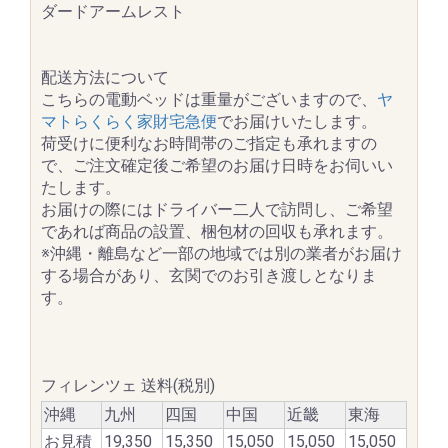
ダードアームレスト
配送方法について
こちらの電動ベッドは重量がございますので、
ヤ
マトらくらく家財宅急便
でお届けいたします。
荷受けに便利なお時間帯のご指定も承れますの
で、ご注文確定後ご希望のお届け日時をお伺いい
たします。
お届けの際にはドライバー二人で訪問し、ご希望
であれば商品の設置、梱包材の回収も承れます。
※沖縄・離島など一部の地域では別の業者がお届け
する場合があり、玄関でのお引き渡しとなりま
す。
フィレンツェ 送料(税別)
沖縄
九州
四国
中国
近畿
東海
お見積
19,350
15,350
15,050
15,050
15,050