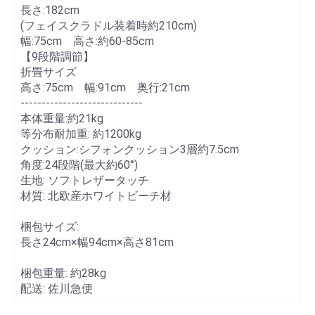
長さ:182cm
(フェイスクラドル装着時約210cm)
幅:75cm 高さ:約60-85cm
【9段階調節】
折畳サイズ
高さ:75cm 幅:91cm 奥行:21cm
-----------------------------
本体重量:約21kg
等分布耐加重: 約1200kg
クッション:シフォンクッション3層約7.5cm
角度:24段階(最大約60°)
生地: ソフトレザータッチ
材質: 北欧産ホワイトビーチ材
梱包サイズ:
長さ
24cm
×幅
94cm
×高さ
81cm
梱包重量: 約
28kg
配送:
佐川急便