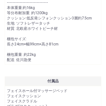
-----------------------------
本体重量:約16kg
等分布耐加重: 約1200kg
クッション:低反発シフォンクッション3層約7.5cm
生地: ソフトレザータッチ
材質: 北欧産ホワイトビーチ材
梱包サイズ:
長さ
24cm
×幅
99cm
×高さ
81cm
梱包重量: 約
22kg
配送:
佐川急便
付属品
フェイスホール付マッサージベッド
フェイスクッション
フェイスクラドル