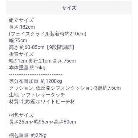
サイズ
組立サイズ
長さ:182cm
(フェイスクラドル装着時約210cm)
幅:75cm
高さ:約60-85cm【9段階調節】
折畳サイズ
幅:91cm 奥行:21cm 高さ:75cm
本体重量:約16kg
-----------------------------
等分布耐加重: 約1200kg
クッション: 低反発シフォンクッション3層約7.5cm
生地: ソフトレザータッチ
材質: 北欧産ホワイトビーチ材
梱包サイズ:
長さ
25cm
×幅
95cm
×高さ
80cm
梱包重量: 約
22kg