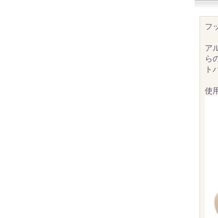
フ
ア
ら
ト
使