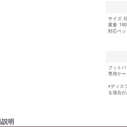
サイズ: 径
重量: 19
対応ベッ
フットパ
専用ケー
※ディス
る場合が
品説明