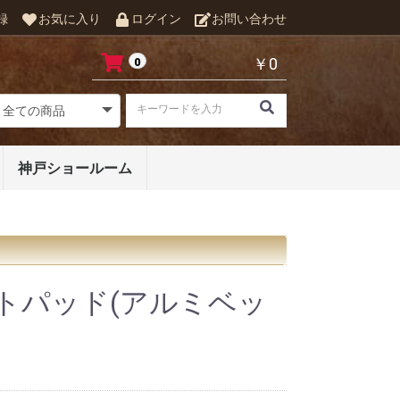
録
お気に入り
ログイン
お問い合わせ
￥0
0
神戸ショールーム
トパッド(アルミベッ
)